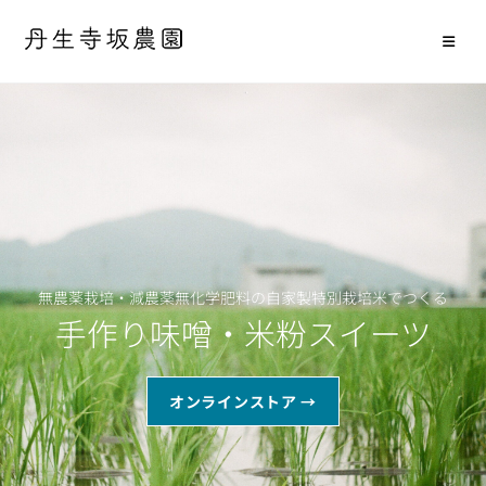
無農薬栽培・減農薬無化学肥料の自家製特別栽培米でつくる
手作り味噌・米粉スイーツ
オンラインストア →